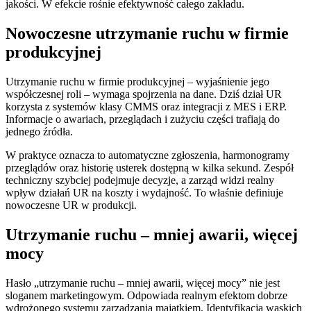
jakości. W efekcie rośnie efektywność całego zakładu.
Nowoczesne utrzymanie ruchu w firmie
produkcyjnej
Utrzymanie ruchu w firmie produkcyjnej – wyjaśnienie jego
współczesnej roli – wymaga spojrzenia na dane. Dziś dział UR
korzysta z systemów klasy CMMS oraz integracji z MES i ERP.
Informacje o awariach, przeglądach i zużyciu części trafiają do
jednego źródła.
W praktyce oznacza to automatyczne zgłoszenia, harmonogramy
przeglądów oraz historię usterek dostępną w kilka sekund. Zespół
techniczny szybciej podejmuje decyzje, a zarząd widzi realny
wpływ działań UR na koszty i wydajność. To właśnie definiuje
nowoczesne UR w produkcji.
Utrzymanie ruchu – mniej awarii, więcej
mocy
Hasło „utrzymanie ruchu – mniej awarii, więcej mocy” nie jest
sloganem marketingowym. Odpowiada realnym efektom dobrze
wdrożonego systemu zarządzania majątkiem. Identyfikacja wąskich