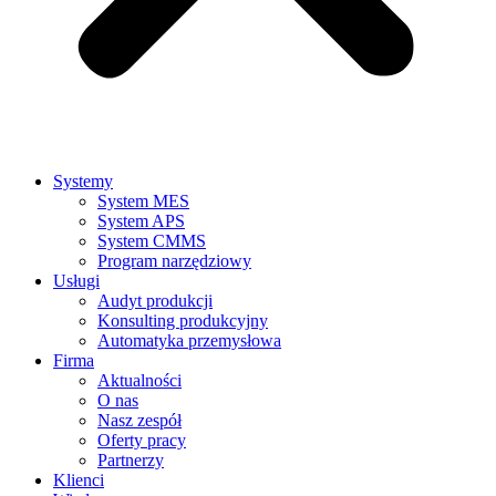
Systemy
System MES
System APS
System CMMS
Program narzędziowy
Usługi
Audyt produkcji
Konsulting produkcyjny
Automatyka przemysłowa
Firma
Aktualności
O nas
Nasz zespół
Oferty pracy
Partnerzy
Klienci