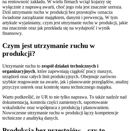
na rentowność zakładu. W wielu firmach wciąż kojarzy się
wyłącznie z naprawą awarii, choć jego rola jest znacznie szersza.
Dziś utrzymanie ruchu w produkcji bez przestojów oznacza
świadome zarządzanie majątkiem, danymi i prewencją. W tym
artykule wyjaśniamy, czym jest utrzymanie ruchu w produkcji, jakie
ma znaczenie oraz jak przekłada się na wydajność i wynik
finansowy.
Czym jest utrzymanie ruchu w
produkcji?
Utrzymanie ruchu to
zespół działań technicznych i
organizacyjnych
, które zapewniają ciągłość pracy maszyn,
urządzeń oraz całych linii produkcyjnych. Obejmuje zarówno
szybkie reagowanie na awarie, jak i planowanie przeglądów, analizę
przyczyn usterek oraz kontrolę stanu technicznego majątku.
Warto podkreślić, że UR to nie tylko naprawa. To także nadzór nad
dokumentacją, kontrola części zamiennych, raportowanie
wskaźników oraz współpraca z produkcją i planowaniem.
Nowoczesne utrzymanie ruchu w produkcji łączy kompetencje
techniczne z analityką danych.
Produkcja bez przestojów – czy to